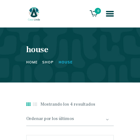
0
house
HOME
ABOUT US
HOME
SHOP
HOUSE
THE VILLA
SERVICES
PLAYACAR GOLF CLUB
CONTACTS
Mostrando los 4 resultados
Ordenado
por
los
últimos