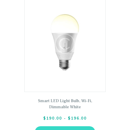
Este
Smart LED Light Bulb, Wi-Fi,
producto
Dimmable White
tiene
$
190.00
-
$
196.00
Rango
múltiples
de
variantes.
precios: