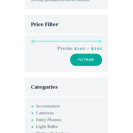
Price Filter
Precio:
—
$140
$200
FILTRAR
Precio
Precio
mínimo
máximo
Categories
Accessories
Cameras
Entry Phones
Light Bulbs