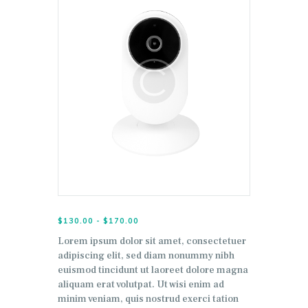
$
130.00
-
$
170.00
Rango
de
Lorem ipsum dolor sit amet, consectetuer
precios:
adipiscing elit, sed diam nonummy nibh
desde
$130.00
euismod tincidunt ut laoreet dolore magna
hasta
aliquam erat volutpat. Ut wisi enim ad
$170.00
minim veniam, quis nostrud exerci tation