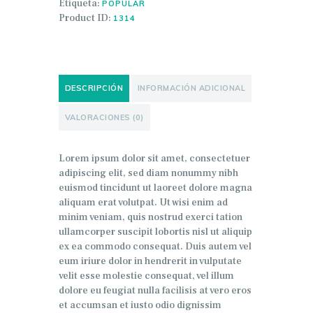
Etiqueta:
POPULAR
Product ID:
1314
DESCRIPCIÓN
INFORMACIÓN ADICIONAL
VALORACIONES (0)
Lorem ipsum dolor sit amet, consectetuer
adipiscing elit, sed diam nonummy nibh
euismod tincidunt ut laoreet dolore magna
aliquam erat volutpat. Ut wisi enim ad
minim veniam, quis nostrud exerci tation
ullamcorper suscipit lobortis nisl ut aliquip
ex ea commodo consequat. Duis autem vel
eum iriure dolor in hendrerit in vulputate
velit esse molestie consequat, vel illum
dolore eu feugiat nulla facilisis at vero eros
et accumsan et iusto odio dignissim