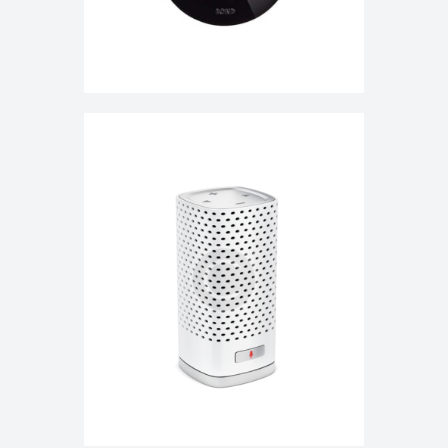
hasta
$255.00
Bluetooth Music Player Smart IP
Camera
$
140.00
-
$
160.00
Rango
de
precios:
SELECCIONAR OPCIONES
desde
$140.00
hasta
$160.00