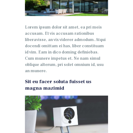
Lorem ipsum dolor sit amet, ea pri meis
accusam. Et vis accusam rationibus
liberavisse, an vix viderer admodum. Atqui
docendi omittam ei has, liber constituam
id vim. Eam in dico doming definiebas.
Cum munere impetus et. Ne nam simul
oblique alterum, pri solet omnium id, usu
an munere.
Sit eu facer soluta fuisset us
magna mazimid