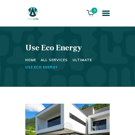
0
Use Eco Energy
HOME
ABOUT US
HOME
ALL SERVICES
ULTIMATE
THE VILLA
USE ECO ENERGY
SERVICES
PLAYACAR GOLF CLUB
CONTACTS